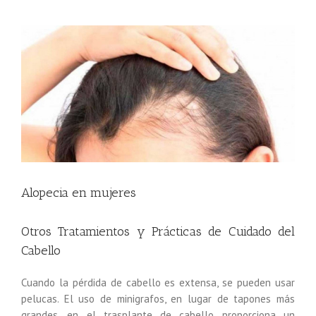
Ver
imagen
más
grande
Alopecia en mujeres
Otros Tratamientos y Prácticas de Cuidado del
Cabello
Cuando la pérdida de cabello es extensa, se pueden usar
pelucas. El uso de minigrafos, en lugar de tapones más
grandes, en el trasplante de cabello proporciona un