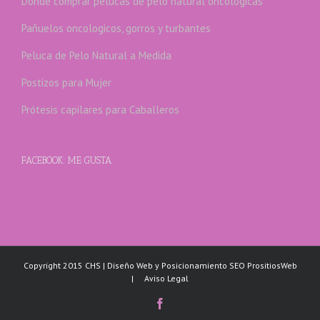
Dónde comprar pelucas de pelo natural oncologicas
Pañuelos oncologicos, gorros y turbantes
Peluca de Pelo Natural a Medida
Postizos para Mujer
Prótesis capilares para Caballeros
FACEBOOK: ME GUSTA
Copyright 2015 CHS | Diseño Web y Posicionamiento SEO PrositiosWeb
|
Aviso Legal
Facebook