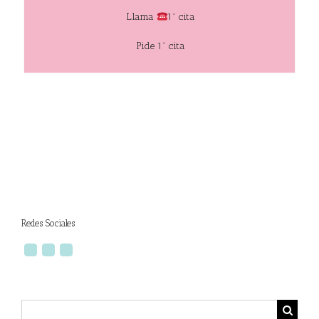
Llama
1ª cita
Pide 1ª cita
Redes Sociales
Buscar: