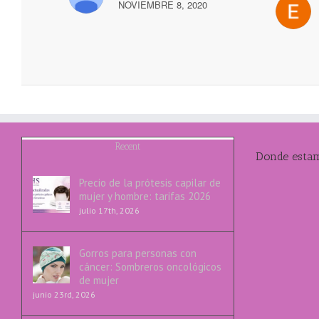
NOVIEMBRE 8, 2020
Recent
Donde esta
Precio de la prótesis capilar de
mujer y hombre: tarifas 2026
julio 17th, 2026
Gorros para personas con
cáncer: Sombreros oncológicos
de mujer
junio 23rd, 2026