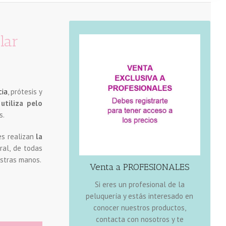
lar
VENTA A PROFESIONALES
cia
, prótesis y
,
utiliza pelo
s.
es realizan
la
ral, de todas
Disponemos de toda clase de
estras manos.
Venta a PROFESIONALES
pelucas a
,
pelucas oncológicas
postizos para
,
medida
Si eres un profesional de la
,
sistemas y prótesis capilares
,
mujer
peluquería y estás interesado en
servicio capilar
y un
extensiones
conocer nuestros productos,
venta de
, de apoyo a la
integral
contacta con nosotros y te