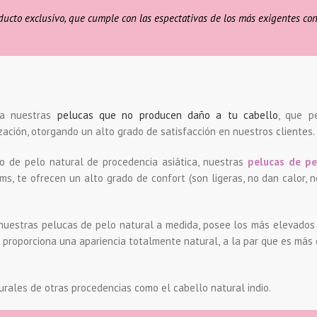
ucto exclusivo, que cumple con las espectativas de los más exigentes con
ra nuestras
pelucas que no producen daño a tu cabello
, que p
zación, otorgando un alto grado de satisfacción en nuestros clientes.
o de pelo natural de procedencia asiática, nuestras
pelucas de pe
, te ofrecen un alto grado de confort (son ligeras, no dan calor, 
nuestras pelucas de pelo natural a medida, posee los más elevados
ue proporciona una apariencia totalmente natural, a la par que es más
turales de otras procedencias como el cabello natural indio.