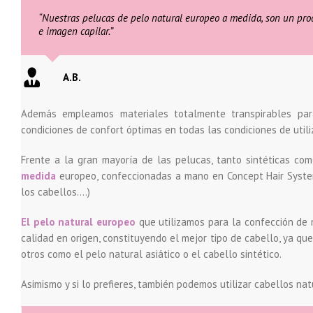
“Nuestras pelucas de pelo natural europeo a medida, son un prod
e imagen capilar.”
A.B.
Además empleamos materiales totalmente transpirables pa
condiciones de confort óptimas en todas las condiciones de utili
Frente a la gran mayoría de las pelucas, tanto sintéticas com
medida
europeo, confeccionadas a mano en Concept Hair Systems
los cabellos….)
El pelo natural europeo
que utilizamos para la confección de 
calidad en origen, constituyendo el mejor tipo de cabello, ya q
otros como el pelo natural asiático o el cabello sintético.
Asimismo y si lo prefieres, también podemos utilizar cabellos na