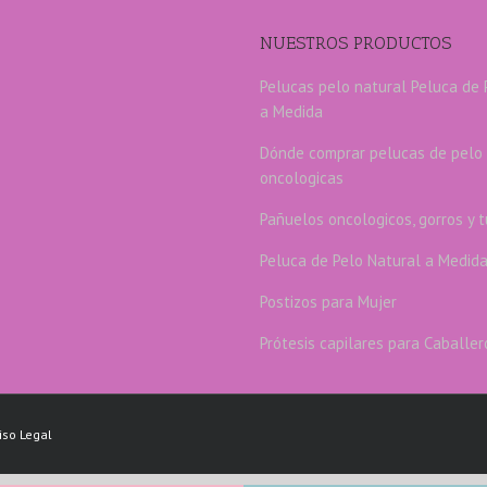
NUESTROS PRODUCTOS
Pelucas pelo natural
Peluca de 
a Medida
Dónde comprar pelucas de pelo 
oncologicas
Pañuelos oncologicos, gorros y 
Peluca de Pelo Natural a Medid
Postizos para Mujer
Prótesis capilares para Caballer
iso Legal