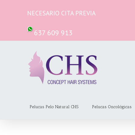
Saltar
al
NECESARIO CITA PREVIA
contenido
637 609 913
Pelucas Pelo Natural CHS
Pelucas Oncológicas