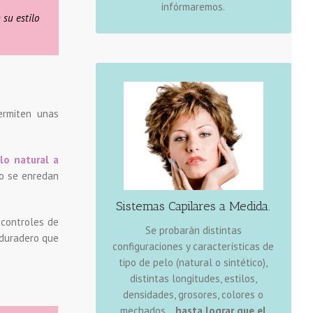
profesionales.
infórmaremos.
 su estilo
ermiten unas
ESTILISTAS ESPECIALIZADOS
lo natural a
Los Estilistas con amplia experiencia
no se enredan
consiguen un resultado profesional
de alto nivel adaptando el cabello
Sistemas Capilares a Medida.
sistemas
y los
postizos
natural a los
 controles de
Se probarán distintas
, consiguiendo una estética
capilares
 duradero que
configuraciones y características de
fresca y elegante a la vez que
tipo de pelo (natural o sintético),
TOTALMENTE
distintas longitudes, estilos,
INDETECTABLE, consiguiendo un
densidades, grosores, colores o
corte y peinado final de alta
mechados...
hasta lograr que el