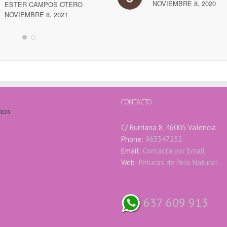
NOVIEMBRE 8, 2020
ESTER CAMPOS OTERO
NOVIEMBRE 8, 2021
CONTACTO
mos
C/ Burriana 8, 46005 Valencia
Phone:
963347252
Email:
Contacta por Email
Web:
Pelucas de Pelo Natural
637 609 913