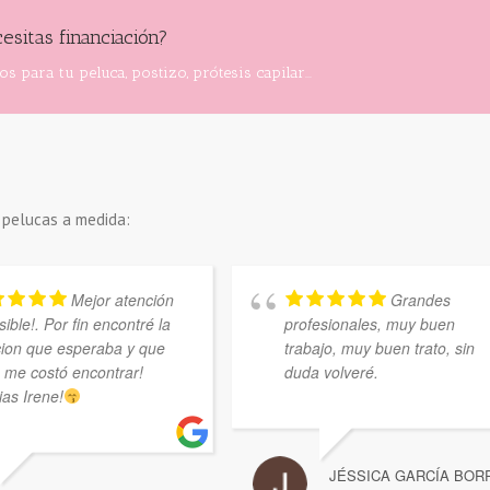
esitas financiación?
s para tu peluca, postizo, prótesis capilar...
 pelucas a medida:
Mejor atención
Grandes
ible!. Por fin encontré la
profesionales, muy buen
cion que esperaba y que
trabajo, muy buen trato, sin
o me costó encontrar!
duda volveré.
ias Irene!
JÉSSICA GARCÍA BOR