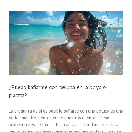
Ver
imagen
más
grande
¿Puedo bañarme con peluca en la playa o
piscina?
La pregunta de si es posible bañarse con una peluca es una
de las más frecuentes entre nuestros clientes. Como
profesionales de la estética capilar, es fundamental estar
bien informados para ofrecer una respuesta clara y precisa.