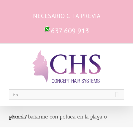
Saltar
al
NECESARIO CITA PREVIA
contenido
637 609 913
Ir a...
¿Puedo bañarme con peluca en la playa o piscina?