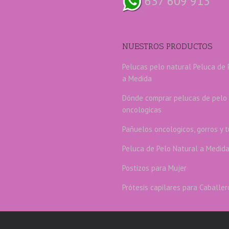
637 609 913
NUESTROS PRODUCTOS
Pelucas pelo natural
Peluca de 
a Medida
Dónde comprar pelucas de pelo 
oncologicas
Pañuelos oncologicos, gorros y 
Peluca de Pelo Natural a Medid
Postizos para Mujer
Prótesis capilares para Caballer