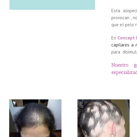
Esta alopec
provocan , n
que el pelo 
En
Concept 
capilares a 
para disimula
Nuestro g
especializa