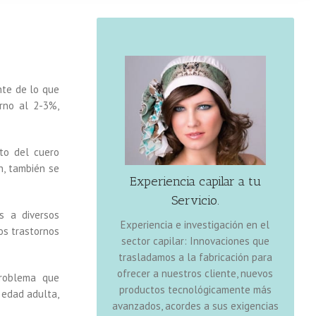
ATENCIÓN ESPECIALIZADA, TÉCNICA Y
PERSONAL.
nte de lo que
rno al 2-3%,
to del cuero
n, también se
Experiencia capilar a tu
Servicio.
: que nuestros
Nuestra misión
s a diversos
Experiencia e investigación en el
clientes sean capaces de recuperar
os trastornos
sector capilar: Innovaciones que
la imagen perdida, consiguiendo un
trasladamos a la fabricación para
look más juvenil, de forma
ofrecer a nuestros cliente, nuevos
totalmente indetectable, ya que
problema que
productos tecnológicamente más
nuestros productos poseen un
 edad adulta,
avanzados, acordes a sus exigencias
aspecto o apariencia totalmente