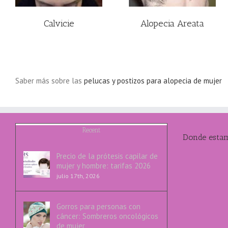
Calvicie
Alopecia Areata
Saber más sobre las
pelucas y postizos para alopecia de mujer
Recent
Donde esta
Precio de la prótesis capilar de
mujer y hombre: tarifas 2026
julio 17th, 2026
Gorros para personas con
cáncer: Sombreros oncológicos
de mujer