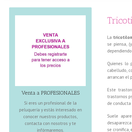
Trico
VENTA A PROFESIONALES
La
tricotil
se piensa, 
dependiendo d
Quienes lo 
cabelludo, c
arrancan el 
Disponemos de toda clase de
Este trasto
Venta a PROFESIONALES
pelucas a
,
pelucas oncológicas
trastornos p
postizos para
,
medida
Si eres un profesional de la
de conducta 
,
sistemas y prótesis capilares
,
mujer
peluquería y estás interesado en
servicio capilar
y un
extensiones
Suele apare
conocer nuestros productos,
venta de
, de apoyo a la
integral
desaparezca 
contacta con nosotros y te
profesionales.
se cronifica,
infórmaremos.