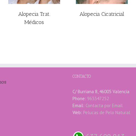
Alopecia Trat.
Alopecia Cicatricial
Médicos
CONTACTO
mos
C/ Burriana 8, 46005 Valencia
Phone:
963347252
Email:
Contacta por Email
Web:
Pelucas de Pelo Natural