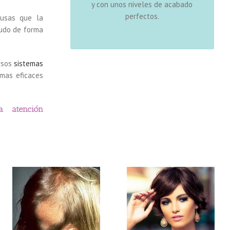
y con unos niveles de acabado
natural y que permite realizar en
perfectos.
ausas que la
nuestro día a día, cualquier tipo de
ludo de forma
actividad.
ersos
sistemas
mas eficaces
a atención