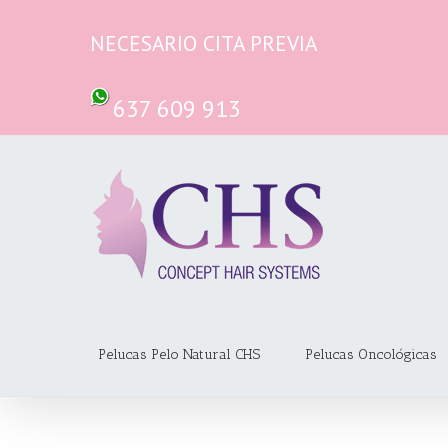
Saltar
al
NECESARIO CITA PREVIA
contenido
637 609 913
Pelucas Pelo Natural CHS
Pelucas Oncológicas