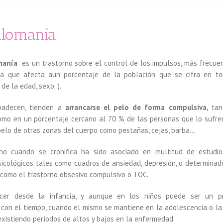
tilomanía
omanía
es un trastorno sobre el control de los impulsos, más frecue
(ya que afecta aun porcentaje de la población que se cifra en to
e la edad, sexo..).
padecen, tienden a
arrancarse el pelo de forma compulsiva,
tan
omo en un porcentaje cercano al 70 % de las personas que lo sufre
pelo de otras zonas del cuerpo como pestañas, cejas, barba…
rno cuando se cronifica ha sido asociado en multitud de estudio
sicológicos tales como cuadros de ansiedad, depresión, o determinad
como el trastorno obsesivo compulsivo o TOC.
cer desde la infancia, y aunque en los niños puede ser un 
con el tiempo, cuando el mismo se mantiene en la adolescencia o la
 existiendo períodos de altos y bajos en la enfermedad.