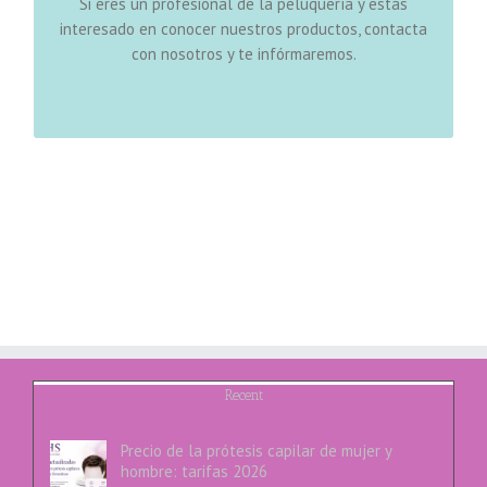
Si eres un profesional de la peluquería y estás
,
pelucas oncológicas
Disponemos de toda clase de
interesado en conocer nuestros productos, contacta
sistemas y
,
postizos para mujer
,
pelucas a medida
con nosotros y te infórmaremos.
servicio capilar
y un
extensiones
,
prótesis capilares
venta de profesionales.
, de apoyo a la
integral
Recent
Precio de la prótesis capilar de mujer y
hombre: tarifas 2026