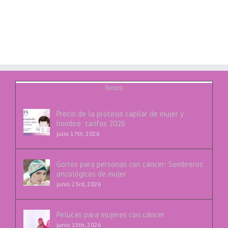
Recent
Precio de la prótesis capilar de mujer y
hombre: tarifas 2026
julio 17th, 2026
Gorros para personas con cáncer: Sombreros
oncológicos de mujer
junio 23rd, 2026
Pelucas para mujeres con cáncer
junio 15th, 2026